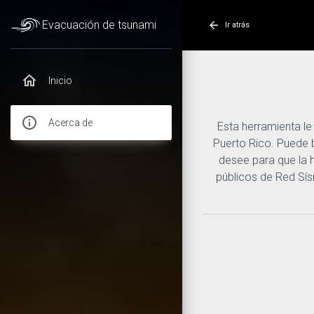
Evacuación de tsunami
Ir atrás
Inicio
Acerca de
Esta herramienta le
Puerto Rico. Puede b
desee para que la 
públicos de Red Sís